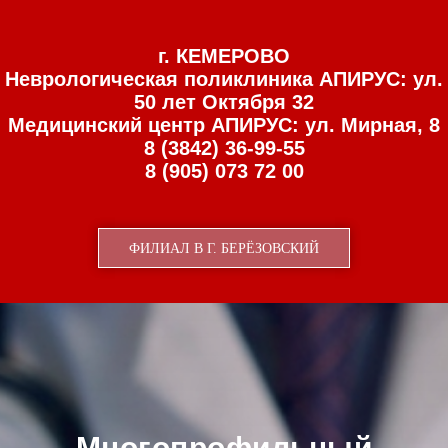
г. КЕМЕРОВО
Неврологическая поликлиника АПИРУС: ул.
50 лет Октября 32
Медицинский центр АПИРУС: ул. Мирная, 8
8 (3842) 36-99-55
8 (905) 073 72 00
ФИЛИАЛ В Г. БЕРЁЗОВСКИЙ
Многопрофильный