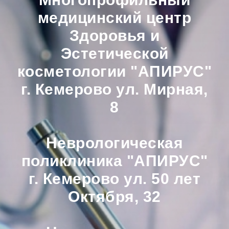
медицинский центр
Здоровья и
Эстетической
косметологии "АПИРУС"
г. Кемерово ул. Мирная,
8
Неврологическая
поликлиника "АПИРУС"
г. Кемерово ул. 50 лет
Октября, 32